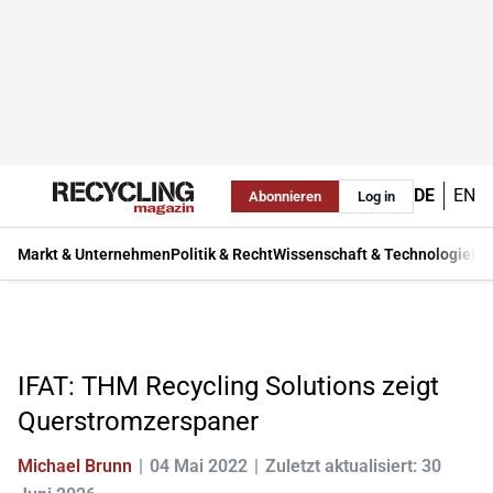
DE
EN
Abonnieren
Log in
Markt & Unternehmen
Politik & Recht
Wissenschaft & Technologie
Ma
IFAT: THM Recycling Solutions zeigt
Querstromzerspaner
Michael Brunn
04 Mai 2022
Zuletzt aktualisiert: 30