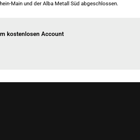
 Rhein-Main und der Alba Metall Süd abgeschlossen.
Einloggen
um diesen Artikel zu lesen.
nem kostenlosen Account