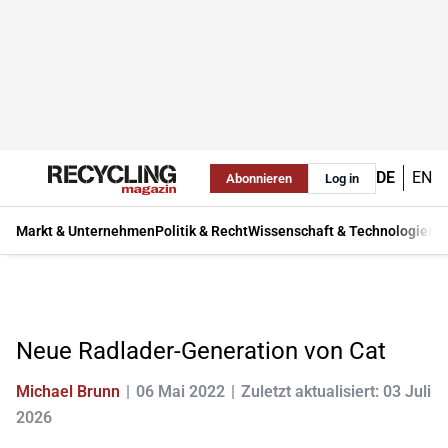
DE
EN
Abonnieren
Log in
Markt & Unternehmen
Politik & Recht
Wissenschaft & Technologie
Ma
Neue Radlader-Generation von Cat
Michael Brunn
06 Mai 2022
Zuletzt aktualisiert: 03 Juli
2026