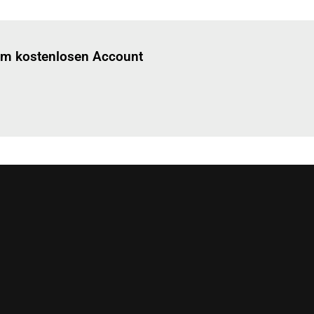
Einloggen
um diesen Artikel zu lesen.
nem kostenlosen Account