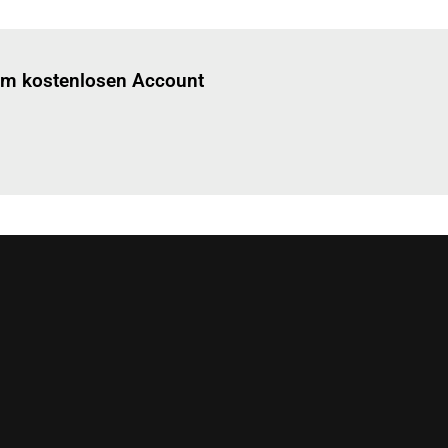
Einloggen
um diesen Artikel zu lesen.
nem kostenlosen Account