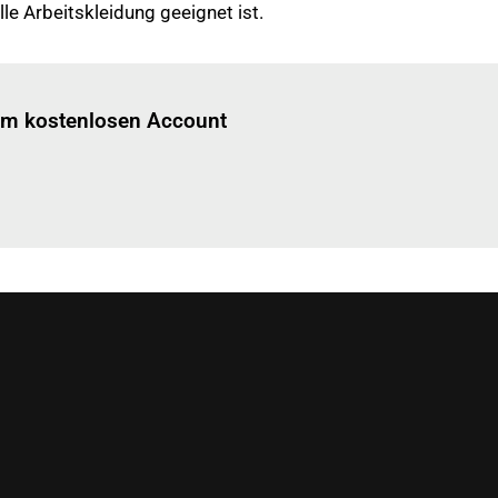
le Arbeitskleidung geeignet ist.
Einloggen
um diesen Artikel zu lesen.
nem kostenlosen Account