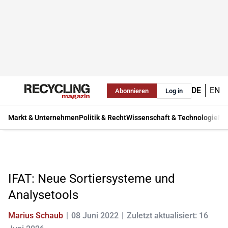
DE
EN
Abonnieren
Log in
Markt & Unternehmen
Politik & Recht
Wissenschaft & Technologie
Ma
IFAT: Neue Sortiersysteme und
Analysetools
Marius Schaub
08 Juni 2022
Zuletzt aktualisiert: 16