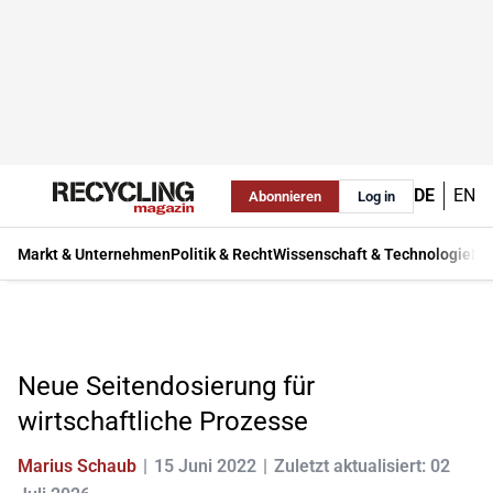
DE
EN
Abonnieren
Log in
Markt & Unternehmen
Politik & Recht
Wissenschaft & Technologie
Ma
Neue Seitendosierung für
wirtschaftliche Prozesse
Marius Schaub
15 Juni 2022
Zuletzt aktualisiert: 02