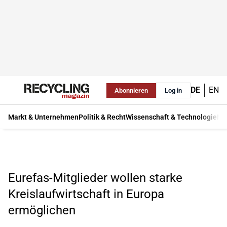
DE
EN
Abonnieren
Log in
Markt & Unternehmen
Politik & Recht
Wissenschaft & Technologie
Ma
Eurefas-Mitglieder wollen starke
Kreislaufwirtschaft in Europa
ermöglichen