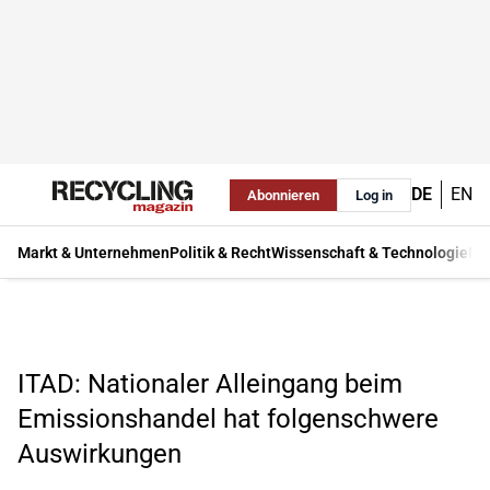
DE
EN
Abonnieren
Log in
Markt & Unternehmen
Politik & Recht
Wissenschaft & Technologie
Ma
ITAD: Nationaler Alleingang beim
Emissionshandel hat folgenschwere
Auswirkungen