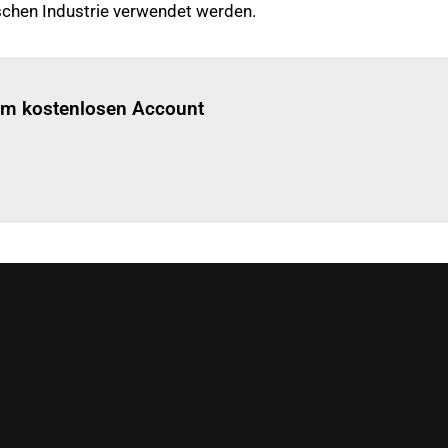
schen Industrie verwendet werden.
Einloggen
um diesen Artikel zu lesen.
nem kostenlosen Account