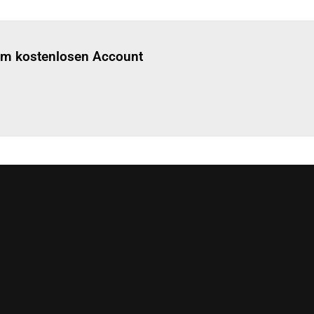
Einloggen
um diesen Artikel zu lesen.
nem kostenlosen Account