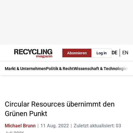
DE
EN
Abonnieren
Log in
Markt & Unternehmen
Politik & Recht
Wissenschaft & Technologie
Ma
Circular Resources übernimmt den
Grünen Punkt
Michael Brunn
11 Aug. 2022
Zuletzt aktualisiert: 03