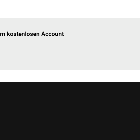
Einloggen
um diesen Artikel zu lesen.
nem kostenlosen Account