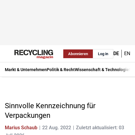
DE
EN
Abonnieren
Log in
Markt & Unternehmen
Politik & Recht
Wissenschaft & Technologie
Ma
Sinnvolle Kennzeichnung für
Verpackungen
Marius Schaub
22 Aug. 2022
Zuletzt aktualisiert: 03