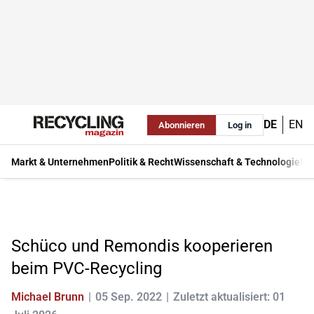
DE
EN
Abonnieren
Log in
Markt & Unternehmen
Politik & Recht
Wissenschaft & Technologie
Ma
Schüco und Remondis kooperieren
beim PVC-Recycling
Michael Brunn
05 Sep. 2022
Zuletzt aktualisiert: 01