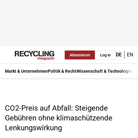
DE
EN
Abonnieren
Log in
Markt & Unternehmen
Politik & Recht
Wissenschaft & Technologie
Ma
CO2-Preis auf Abfall: Steigende
Gebühren ohne klimaschützende
Lenkungswirkung