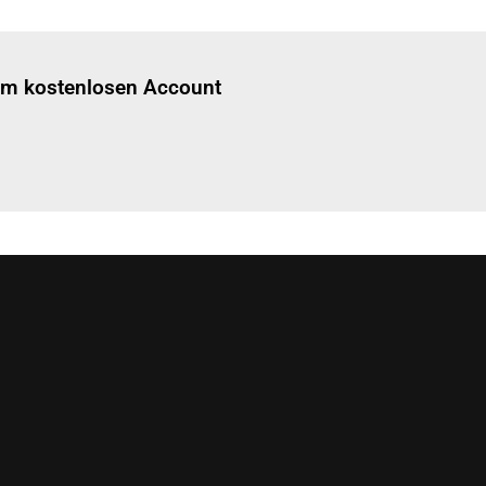
Einloggen
um diesen Artikel zu lesen.
nem kostenlosen Account