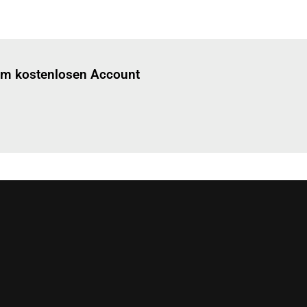
Einloggen
um diesen Artikel zu lesen.
nem kostenlosen Account