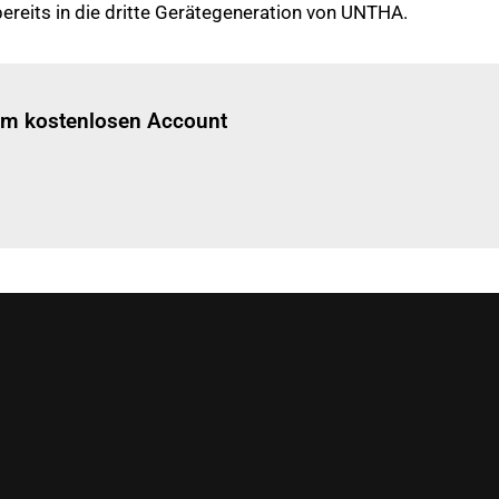
bereits in die dritte Gerätegeneration von UNTHA.
Einloggen
um diesen Artikel zu lesen.
nem kostenlosen Account