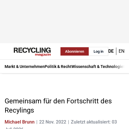
DE
EN
Abonnieren
Log in
Markt & Unternehmen
Politik & Recht
Wissenschaft & Technologie
Ma
Gemeinsam für den Fortschritt des
Recylings
Michael Brunn
22 Nov. 2022
Zuletzt aktualisiert: 03