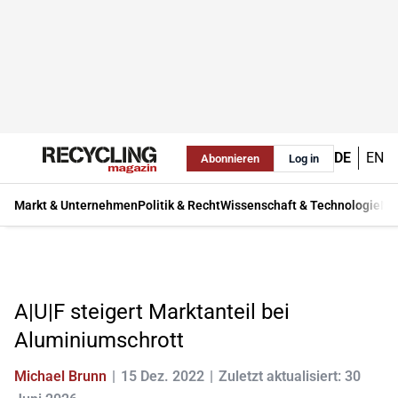
DE
EN
Abonnieren
Log in
Markt & Unternehmen
Politik & Recht
Wissenschaft & Technologie
Ma
A|U|F steigert Marktanteil bei
Aluminiumschrott
Michael Brunn
15 Dez. 2022
Zuletzt aktualisiert: 30