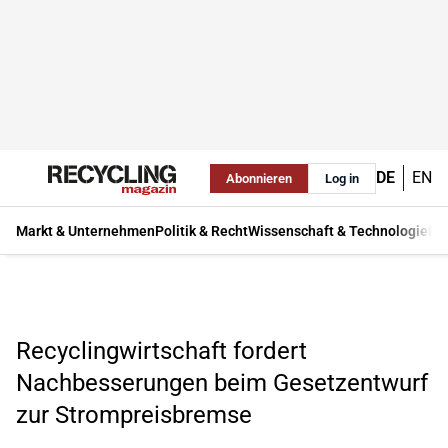
DE
EN
Abonnieren
Log in
Markt & Unternehmen
Politik & Recht
Wissenschaft & Technologie
Ma
Recyclingwirtschaft fordert
Nachbesserungen beim Gesetzentwurf
zur Strompreisbremse