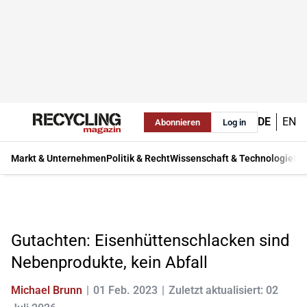
DE
EN
Abonnieren
Log in
Markt & Unternehmen
Politik & Recht
Wissenschaft & Technologie
Ma
Gutachten: Eisenhüttenschlacken sind
Nebenprodukte, kein Abfall
Michael Brunn
01 Feb. 2023
Zuletzt aktualisiert: 02