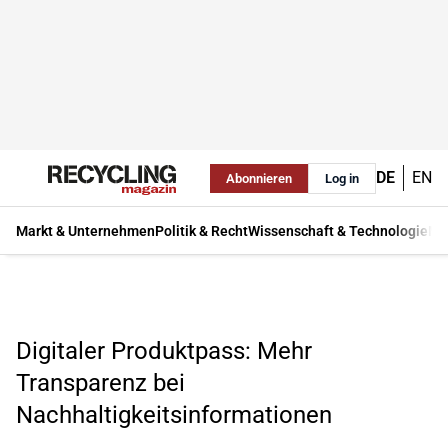
DE
EN
Abonnieren
Log in
Markt & Unternehmen
Politik & Recht
Wissenschaft & Technologie
Ma
Digitaler Produktpass: Mehr
Transparenz bei
Nachhaltigkeitsinformationen