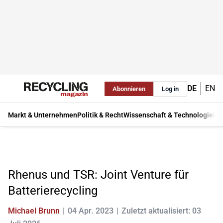
DE
EN
Abonnieren
Log in
Markt & Unternehmen
Politik & Recht
Wissenschaft & Technologie
Ma
Rhenus und TSR: Joint Venture für
Batterierecycling
Michael Brunn
04 Apr. 2023
Zuletzt aktualisiert: 03