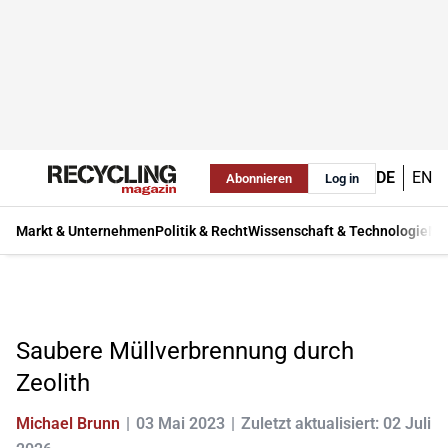
DE
EN
Abonnieren
Log in
Markt & Unternehmen
Politik & Recht
Wissenschaft & Technologie
Ma
Saubere Müllverbrennung durch
Zeolith
Michael Brunn
03 Mai 2023
Zuletzt aktualisiert: 02 Juli