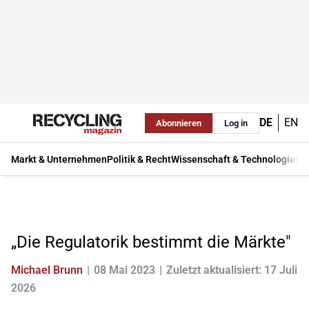
DE
EN
Abonnieren
Log in
Markt & Unternehmen
Politik & Recht
Wissenschaft & Technologie
Ma
„Die Regulatorik bestimmt die Märkte"
Michael Brunn
08 Mai 2023
Zuletzt aktualisiert: 17 Juli
2026