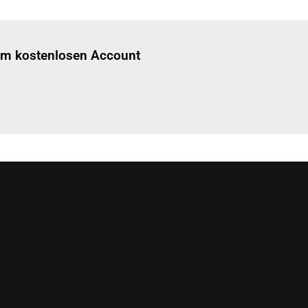
Einloggen
um diesen Artikel zu lesen.
nem kostenlosen Account