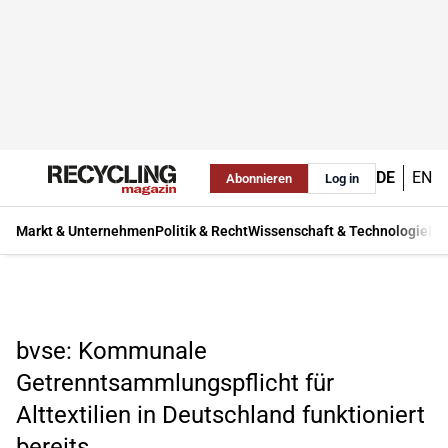
DE
EN
Abonnieren
Log in
Markt & Unternehmen
Politik & Recht
Wissenschaft & Technologie
Ma
bvse: Kommunale
Getrenntsammlungspflicht für
Alttextilien in Deutschland funktioniert
bereits