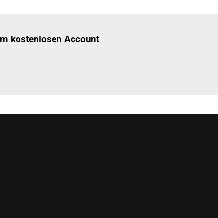
Einloggen
um diesen Artikel zu lesen.
nem kostenlosen Account