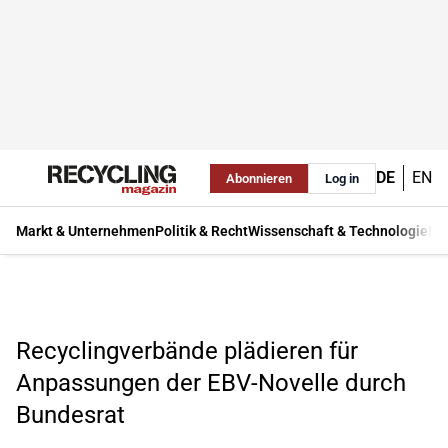
DE
EN
Abonnieren
Log in
Markt & Unternehmen
Politik & Recht
Wissenschaft & Technologie
Ma
Recyclingverbände plädieren für
Anpassungen der EBV-Novelle durch
Bundesrat