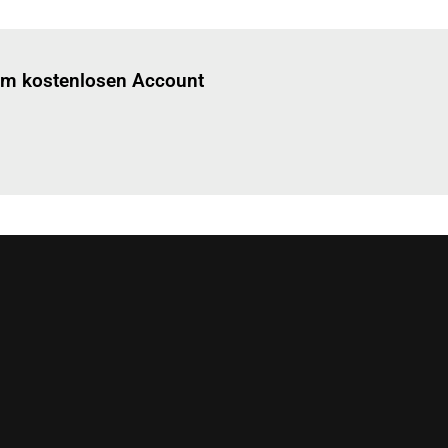
Einloggen
um diesen Artikel zu lesen.
nem kostenlosen Account