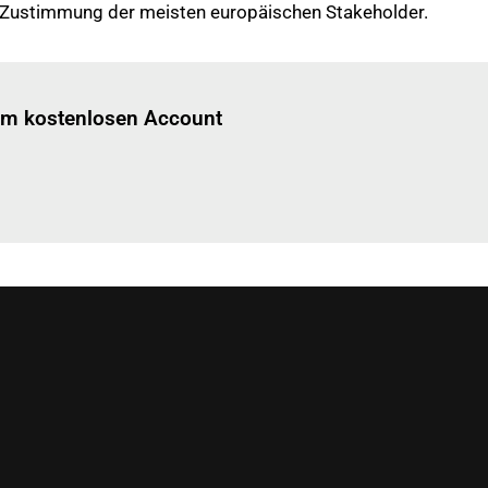
ie Zustimmung der meisten europäischen Stakeholder.
Einloggen
um diesen Artikel zu lesen.
nem kostenlosen Account