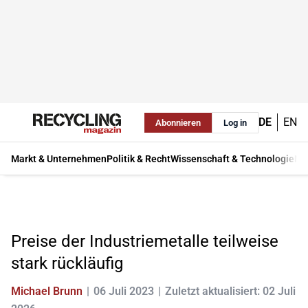
DE
EN
Abonnieren
Log in
Markt & Unternehmen
Politik & Recht
Wissenschaft & Technologie
Ma
Preise der Industriemetalle teilweise
stark rückläufig
Michael Brunn
06 Juli 2023
Zuletzt aktualisiert: 02 Juli