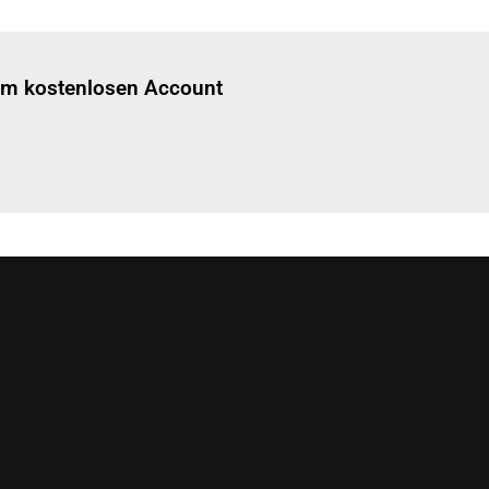
Einloggen
um diesen Artikel zu lesen.
nem kostenlosen Account