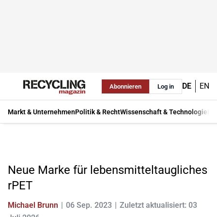
DE
EN
Abonnieren
Log in
Markt & Unternehmen
Politik & Recht
Wissenschaft & Technologie
Ma
Neue Marke für lebensmitteltaugliches
rPET
Michael Brunn
06 Sep. 2023
Zuletzt aktualisiert: 03