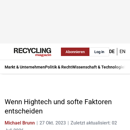
DE
EN
Abonnieren
Log in
Markt & Unternehmen
Politik & Recht
Wissenschaft & Technologie
Ma
Wenn Hightech und softe Faktoren
entscheiden
Michael Brunn
27 Okt. 2023
Zuletzt aktualisiert: 02