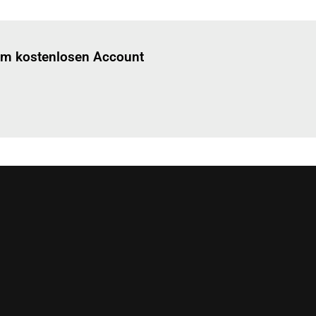
Einloggen
um diesen Artikel zu lesen.
nem kostenlosen Account