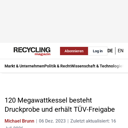
DE
EN
Abonnieren
Log in
Markt & Unternehmen
Politik & Recht
Wissenschaft & Technologie
Ma
120 Megawattkessel besteht
Druckprobe und erhält TÜV-Freigabe
Michael Brunn
06 Dez. 2023
Zuletzt aktualisiert: 16