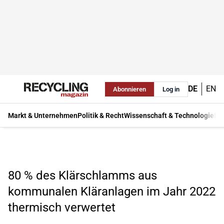
DE
EN
Abonnieren
Log in
Markt & Unternehmen
Politik & Recht
Wissenschaft & Technologie
Ma
80 % des Klärschlamms aus
kommunalen Kläranlagen im Jahr 2022
thermisch verwertet