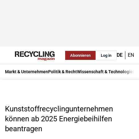
DE
EN
Abonnieren
Log in
Markt & Unternehmen
Politik & Recht
Wissenschaft & Technologie
Ma
Kunststoffrecyclingunternehmen
können ab 2025 Energiebeihilfen
beantragen