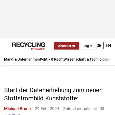
DE
EN
Abonnieren
Log in
Markt & Unternehmen
Politik & Recht
Wissenschaft & Technologie
Ma
Start der Datenerhebung zum neuen
Stoffstrombild Kunststoffe:
Michael Brunn
29 Feb. 2024
Zuletzt aktualisiert: 03