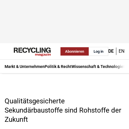
DE
EN
Abonnieren
Log in
Markt & Unternehmen
Politik & Recht
Wissenschaft & Technologie
Ma
Qualitätsgesicherte
Sekundärbaustoffe sind Rohstoffe der
Zukunft