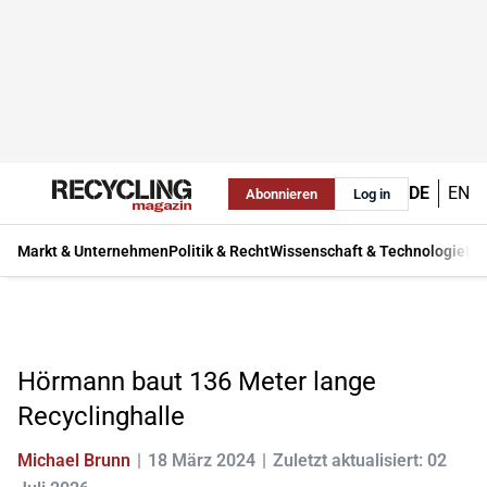
DE
EN
Abonnieren
Log in
Markt & Unternehmen
Politik & Recht
Wissenschaft & Technologie
Ma
Hörmann baut 136 Meter lange
Recyclinghalle
Michael Brunn
18 März 2024
Zuletzt aktualisiert: 02