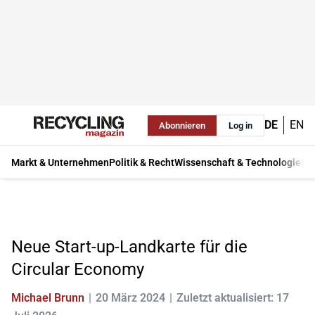
DE
EN
Abonnieren
Log in
Markt & Unternehmen
Politik & Recht
Wissenschaft & Technologie
Ma
Neue Start-up-Landkarte für die
Circular Economy
Michael Brunn
20 März 2024
Zuletzt aktualisiert: 17