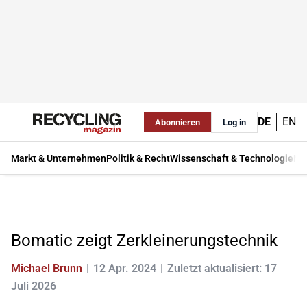
DE
EN
Abonnieren
Log in
Markt & Unternehmen
Politik & Recht
Wissenschaft & Technologie
Ma
Bomatic zeigt Zerkleinerungstechnik
Michael Brunn
12 Apr. 2024
Zuletzt aktualisiert: 17
Juli 2026