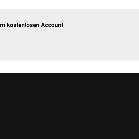
Einloggen
um diesen Artikel zu lesen.
nem kostenlosen Account