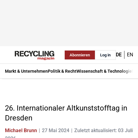
DE
EN
Abonnieren
Log in
Markt & Unternehmen
Politik & Recht
Wissenschaft & Technologie
Ma
26. Internationaler Altkunststofftag in
Dresden
Michael Brunn
27 Mai 2024
Zuletzt aktualisiert: 03 Juli