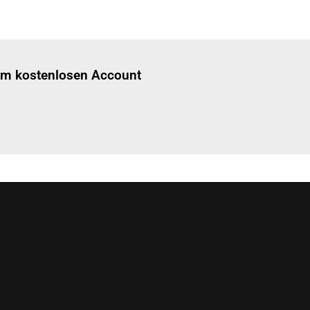
Einloggen
um diesen Artikel zu lesen.
nem kostenlosen Account